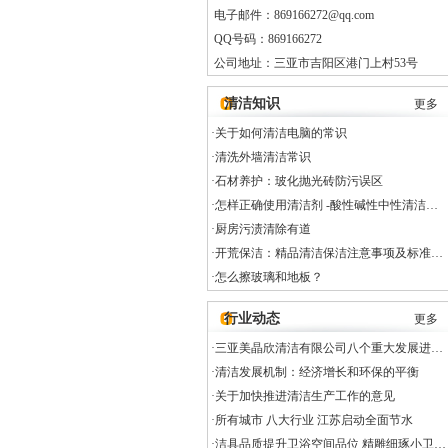
电子邮件：869166272@qq.com
QQ号码：869166272
公司地址：三亚市吉阳区港门上村53号
清洁知识
更多
·
关于如何清洁电脑的常识
·
清洗外墙清洁常识
·
石材养护：玻化抛光砖防污误区
·
怎样正确使用清洁剂 -酸性碱性中性清洁…
·
厨房污渍清除有道
·
开荒保洁：精品清洁保洁注意事项及标准…
·
怎么擦玻璃和地板？
行业动态
更多
·
三亚美晶欣清洁有限公司八个重大发展进…
·
清洁发展机制：经济增长和环保的平衡
·
关于加快推进清洁生产工作的意见
·
所有城市 八大行业 江苏启动全面节水
·
洁具品质提升卫浴空间品位 精雕细琢小卫…